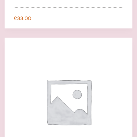
£
33.00